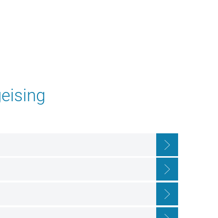
ING
GEMEINDE SCHÖNGEISING
eising