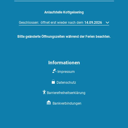
Anlaufstelle Kottgeisering
Klicken, um weitere Öffnungs- oder Schließzeiten auszublenden
Geschlossen:
öffnet erst wieder nach dem
14.09.2026
Bitte geänderte Öffnungszeiten während der Ferien beachten.
Informationen
Impressum
Datenschutz
Barrierefreiheitserklärung
Bankverbindungen