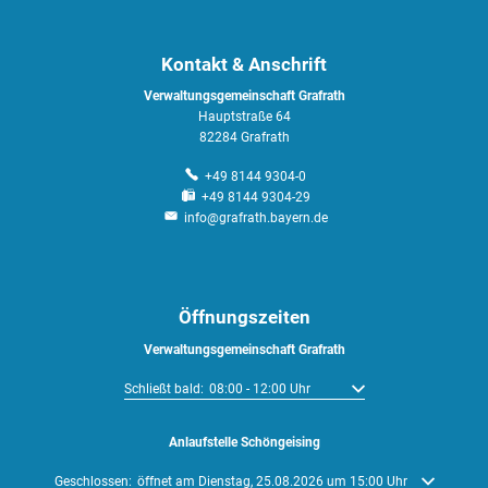
Kontakt & Anschrift
Verwaltungsgemeinschaft Grafrath
Hauptstraße 64
82284 Grafrath
+49 8144 9304-0
+49 8144 9304-29
info@grafrath.bayern.de
Öffnungszeiten
Verwaltungsgemeinschaft Grafrath
Klicken, um weitere Öffnungs- oder Schließzeiten auszublende
Schließt bald:
08:00
-
12:00
Uhr
Von 08:00 bis 12:00 Uhr
Anlaufstelle Schöngeising
Klicken, um weitere Öffnungs- oder Schließzeiten auszublenden
Geschlossen:
öffnet am Dienstag, 25.08.2026 um 15:00 Uhr