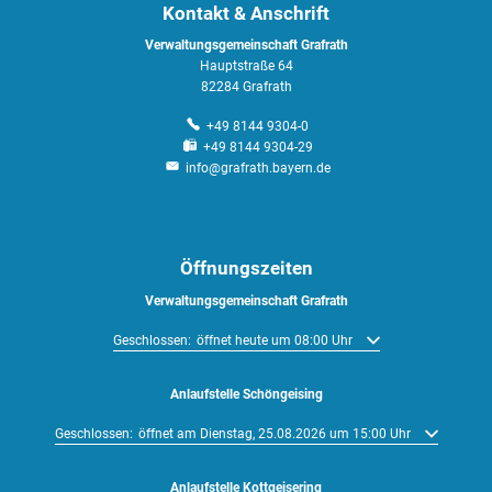
Kontakt & Anschrift
Verwaltungsgemeinschaft Grafrath
Hauptstraße 64
82284 Grafrath
+49 8144 9304-0
+49 8144 9304-29
info@grafrath.bayern.de
Öffnungszeiten
Verwaltungsgemeinschaft Grafrath
Klicken, um weitere Öffnungs- oder Schließzeiten auszublenden
Geschlossen:
öffnet heute um 08:00 Uhr
Anlaufstelle Schöngeising
Klicken, um weitere Öffnungs- oder Schließzeiten auszublenden
Geschlossen:
öffnet am Dienstag, 25.08.2026 um 15:00 Uhr
Anlaufstelle Kottgeisering