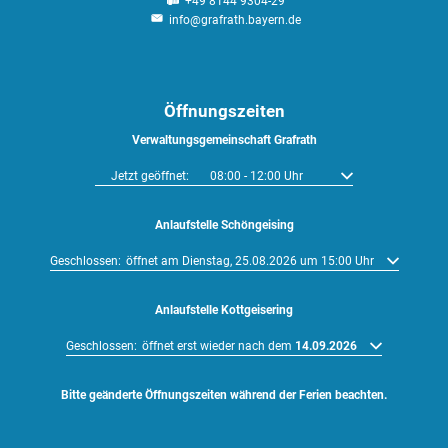
+49 8144 9304-29
info@grafrath.bayern.de
Öffnungszeiten
Verwaltungsgemeinschaft Grafrath
Klicken, um weitere Öffnungs- oder Schließzeiten auszublenden
Jetzt geöffnet:
08:00
-
12:00
Uhr
Von 08:00 bis 12:00 U
Anlaufstelle Schöngeising
Klicken, um weitere Öffnungs- oder Schließzeiten auszublenden
Geschlossen:
öffnet am Dienstag, 25.08.2026 um 15:00 Uhr
Anlaufstelle Kottgeisering
Klicken, um weitere Öffnungs- oder Schließzeiten auszublenden
Geschlossen:
öffnet erst wieder nach dem
14.09.2026
Bitte geänderte Öffnungszeiten während der Ferien beachten.