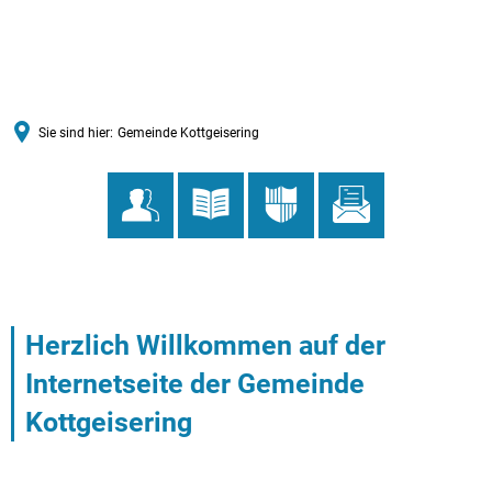
MENÜ
Sie sind hier:
Gemeinde Kottgeisering
Gemeinde
Herzlich Willkommen auf der
Kottgeisering
Internetseite der Gemeinde
Kottgeisering