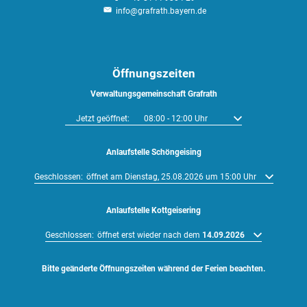
info@grafrath.bayern.de
Öffnungszeiten
Verwaltungsgemeinschaft Grafrath
Klicken, um weitere Öffnungs- oder Schließzeiten auszublenden
Jetzt geöffnet:
08:00
-
12:00
Uhr
Von 08:00 bis 12:00 U
Anlaufstelle Schöngeising
Klicken, um weitere Öffnungs- oder Schließzeiten auszublenden
Geschlossen:
öffnet am Dienstag, 25.08.2026 um 15:00 Uhr
Anlaufstelle Kottgeisering
Klicken, um weitere Öffnungs- oder Schließzeiten auszublenden
Geschlossen:
öffnet erst wieder nach dem
14.09.2026
Bitte geänderte Öffnungszeiten während der Ferien beachten.