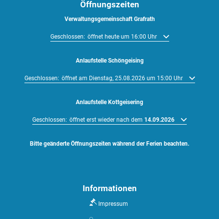
Öffnungszeiten
Verwaltungsgemeinschaft Grafrath
Klicken, um weitere Öffnungs- oder Schließzeiten auszublenden
Geschlossen:
öffnet heute um 16:00 Uhr
Anlaufstelle Schöngeising
Klicken, um weitere Öffnungs- oder Schließzeiten auszublenden
Geschlossen:
öffnet am Dienstag, 25.08.2026 um 15:00 Uhr
Anlaufstelle Kottgeisering
Klicken, um weitere Öffnungs- oder Schließzeiten auszublenden
Geschlossen:
öffnet erst wieder nach dem
14.09.2026
Bitte geänderte Öffnungszeiten während der Ferien beachten.
Informationen
Impressum