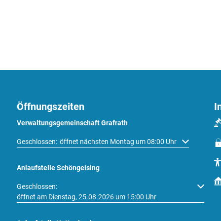
Öffnungszeiten
I
Verwaltungsgemeinschaft Grafrath
Klicken, um weitere Öffnungs- oder Schließzeiten auszublenden
Geschlossen:
öffnet nächsten Montag um 08:00 Uhr
Anlaufstelle Schöngeising
Klicken, um weitere Öffnungs- oder Schließzeiten auszublenden
Geschlossen:
öffnet am Dienstag, 25.08.2026 um 15:00 Uhr