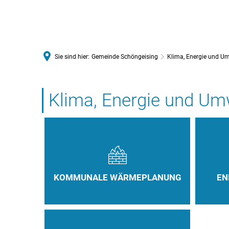
VERWALTUNGSGEMEINSCHAFT 
Sie sind hier:
Gemeinde Schöngeising
Klima, Energie und U
Klima,
Klima, Energie und Um
Energie
und
Umwelt
KOMMUNALE WÄRMEPLANUNG
EN