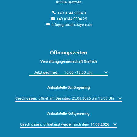
82284 Grafrath
+49 8144 9304-0
+49 8144 9304-29
info@grafrath.bayern.de
Öffnungszeiten
Verwaltungsgemeinschaft Grafrath
Klicken, um weitere Öffnungs- oder Schließzeiten auszublenden
Jetzt geöffnet:
16:00
-
18:30
Uhr
Von 16:00 bis 18:30 U
Anlaufstelle Schöngeising
Klicken, um weitere Öffnungs- oder Schließzeiten auszublenden
Geschlossen:
öffnet am Dienstag, 25.08.2026 um 15:00 Uhr
Anlaufstelle Kottgeisering
Klicken, um weitere Öffnungs- oder Schließzeiten auszublenden
Geschlossen:
öffnet erst wieder nach dem
14.09.2026