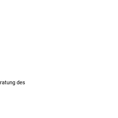
ING
GEMEINDE SCHÖNGEISING
eratung des