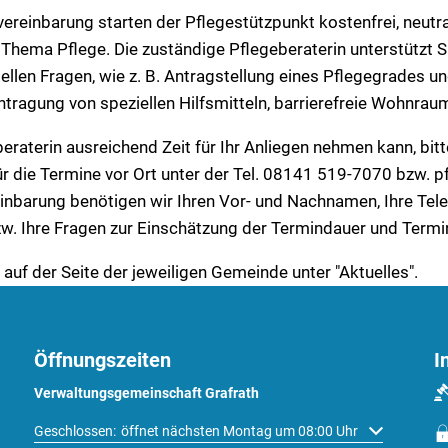
vereinbarung starten der Pflegestützpunkt kostenfrei, neutr
hema Pflege. Die zuständige Pflegeberaterin unterstützt Si
ellen Fragen, wie z. B. Antragstellung eines Pflegegrades 
ntragung von speziellen Hilfsmitteln, barrierefreie Wohnra
eraterin ausreichend Zeit für Ihr Anliegen nehmen kann, bit
r die Termine vor Ort unter der Tel. 08141 519-7070 bzw. p
einbarung benötigen wir Ihren Vor- und Nachnamen, Ihre Te
w. Ihre Fragen zur Einschätzung der Termindauer und Termi
 auf der Seite der jeweiligen Gemeinde unter "Aktuelles".
Öffnungszeiten
I
Verwaltungsgemeinschaft Grafrath
Klicken, um weitere Öffnungs- oder Schließzeiten auszublenden
Geschlossen:
öffnet nächsten Montag um 08:00 Uhr