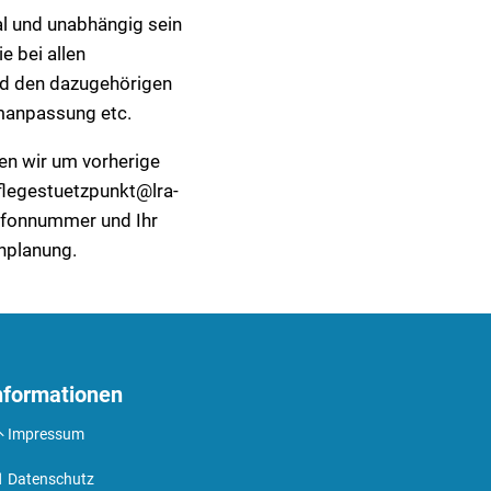
al und unabhängig sein
e bei allen
und den dazugehörigen
umanpassung etc.
ten wir um vorherige
flegestuetzpunkt@lra-
lefonnummer und Ihr
nplanung.
nformationen
Impressum
Datenschutz