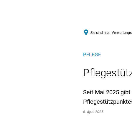
VERWALTUNGSGEMEINSCHAFT 
Sie sind hier:
Verwaltungs
PFLEGE
Pflegestüt
Seit Mai 2025 gibt
Pflegestützpunkte
6. April 2025