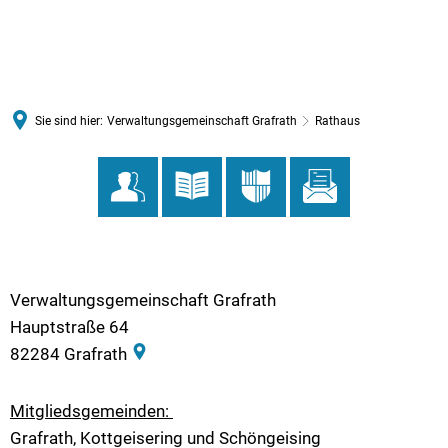
MENÜ
Sie sind hier:
Verwaltungsgemeinschaft Grafrath
Rathaus
Rathaus
Verwaltungsgemeinschaft Grafrath
Hauptstraße 64
82284
Grafrath
Mitgliedsgemeinden:
Grafrath, Kottgeisering und Schöngeising