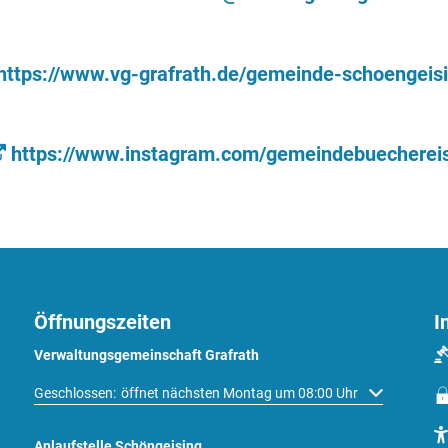
https://www.vg-grafrath.de/gemeinde-schoengeisi
https://www.instagram.com/gemeindebuechereis
Öffnungszeiten
I
Verwaltungsgemeinschaft Grafrath
Klicken, um weitere Öffnungs- oder Schließzeiten auszublenden
Geschlossen:
öffnet nächsten Montag um 08:00 Uhr
Anlaufstelle Schöngeising