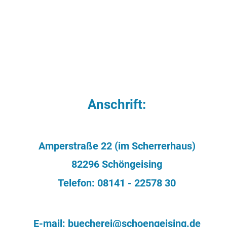
GRAFRATH
GEMEINDE GRAFRATH
GEMEINDE KOTTGEISER
Anschrift:
Amperstraße 22 (im Scherrerhaus)
82296 Schöngeising
Telefon: 08141 - 22578 30
E-mail:
buecherei@schoengeising.de