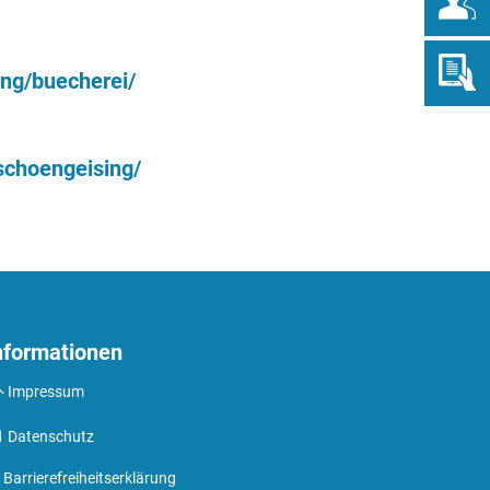
ng/buecherei/
choengeising/
nformationen
Impressum
Datenschutz
Barrierefreiheitserklärung