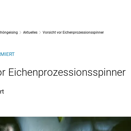
GRAFRATH
GEMEINDE GRAFRATH
GEMEINDE KOTTGEISER
höngeising
Aktuelles
Vorsicht vor Eichenprozessionsspinner
RMIERT
or Eichenprozessionsspinner
rt