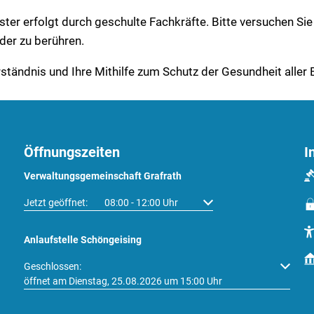
ter erfolgt durch geschulte Fachkräfte. Bitte versuchen Sie 
der zu berühren.
rständnis und Ihre Mithilfe zum Schutz der Gesundheit aller
Öffnungszeiten
I
Verwaltungsgemeinschaft Grafrath
Klicken, um weitere Öffnungs- oder Schließzeiten auszublenden
Jetzt geöffnet:
08:00
-
12:00
Uhr
Von 08:00 bis 12:00 Uhr
Anlaufstelle Schöngeising
Klicken, um weitere Öffnungs- oder Schließzeiten auszublenden
Geschlossen:
öffnet am Dienstag, 25.08.2026 um 15:00 Uhr