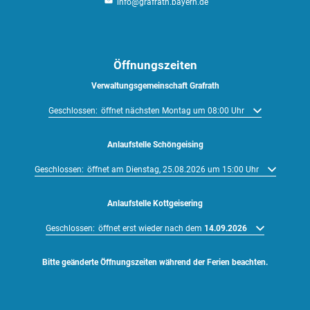
info@grafrath.bayern.de
Öffnungszeiten
Verwaltungsgemeinschaft Grafrath
Klicken, um weitere Öffnungs- oder Schließzeiten auszublenden
Geschlossen:
öffnet nächsten Montag um 08:00 Uhr
Anlaufstelle Schöngeising
Klicken, um weitere Öffnungs- oder Schließzeiten auszublenden
Geschlossen:
öffnet am Dienstag, 25.08.2026 um 15:00 Uhr
Anlaufstelle Kottgeisering
Klicken, um weitere Öffnungs- oder Schließzeiten auszublenden
Geschlossen:
öffnet erst wieder nach dem
14.09.2026
Bitte geänderte Öffnungszeiten während der Ferien beachten.